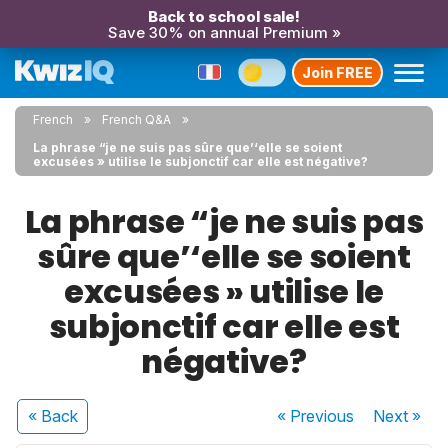
Back to school sale!
Save 30% on annual Premium »
Join FREE
French
French Q&A
La phrase “je ne suis pas sûre que’‘elle se soient
excusées » utilise le subjonctif car elle est négative?
La phrase “je ne suis pas
sûre que’‘elle se soient
excusées » utilise le
subjonctif car elle est
négative?
« Back
« Previous
Next
»