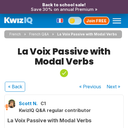
Back to school sale!
Save 30% on annual Premium »
Join FREE
French
French Q&A
La Voix Passive with Modal Verbs
La Voix Passive with
Modal Verbs
« Back
« Previous
Next
»
Scott N.
C1
KwizIQ Q&A regular contributor
La Voix Passive with Modal Verbs