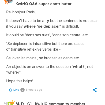
KwizIQ Q&A super contributor
Re-bonjour Paris,
It doesn't have to be a
-y
but the sentence is not clear
if you say
where
'se
déplacer'
is difficult.
It could be
'dans ses rues'
,
'dans son centre'
etc.
'Se déplacer'
is intransitive but there are cases
of
transitive reflexive
verbs like -
Se laver les mains , se brosser les dents
etc.
An object is an answer to the question '
what
?', not
'where?'.
Hope this helps!
Like
6 years ago
0
M. D.
C1
KwizIQ community member