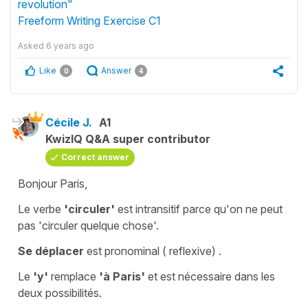
revolution"
Freeform Writing Exercise C1
Asked
6 years ago
Like
Answer
0
4
Cécile J.
A1
KwizIQ Q&A super contributor
Correct answer
Bonjour Paris,
Le verbe
'circuler'
est
intransitif
parce qu'on ne peut
pas
'circuler quelque chose'.
Se déplacer
est
pronominal
(
reflexive
) .
Le
'y'
remplace
'à Paris'
et est nécessaire dans les
deux possibilités.