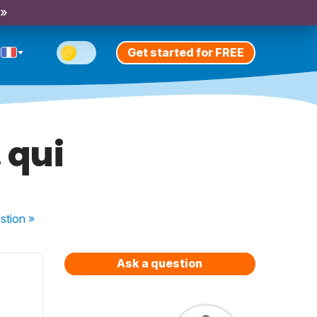
 »
Get started for FREE
 qui
stion
»
Ask a question