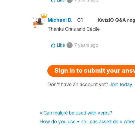
Michael D.
C1
KwizIQ Q&A reg
Thanks Chris and Cécile
Like
7 years ago
1
Sign in to submit your an
Don't have an account yet?
Join today
« Can malgré be used with verbs?
How do you use « ne.. pas assez de » when t