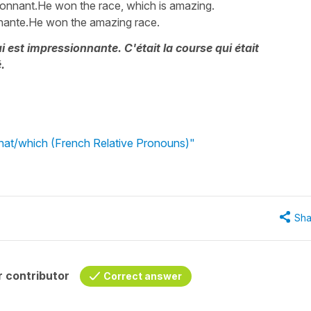
ssionnant.He won the race, which is amazing.
onnante.He won the amazing race.
i est impressionnante. C'était la course qui était
.
what/which (French Relative Pronouns)"
Sha
 contributor
Correct answer