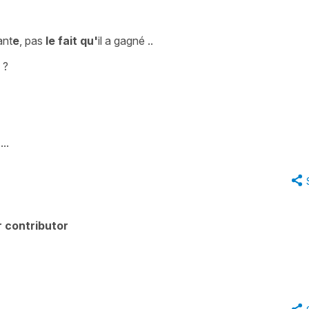
ant
e
, pas
le fait qu'
il a gagné ..
 ?
..
 contributor