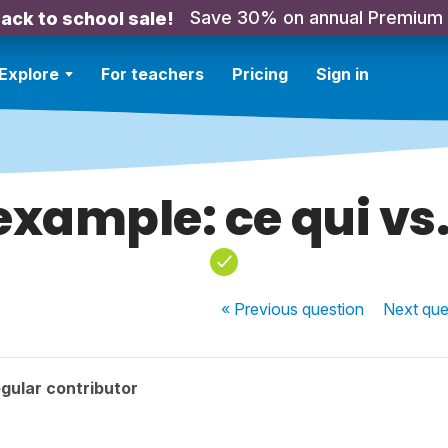
Save 30% on annual Premium
ack to school sale!
Explore
For teachers
Pricing
Sign in
example: ce qui vs.
« Previous
question
Next
que
gular contributor