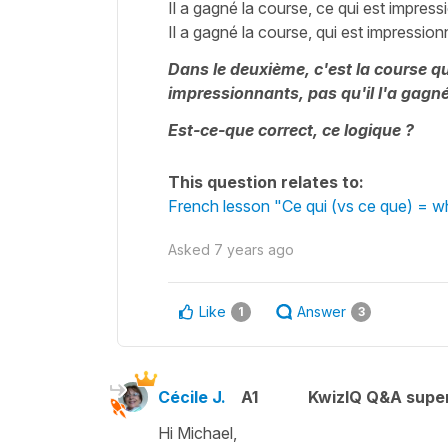
Il a gagné la course, ce qui est impre
Il a gagné la course, qui est impressi
Dans le deuxième, c'est la course qu
impressionnants, pas qu'il l'a gagné
Est-ce-que correct, ce logique ?
This question relates to:
French lesson "Ce qui (vs ce que) = 
Asked
7 years ago
Like
Answer
1
3
Cécile J.
A1
KwizIQ Q&A super
Hi Michael,