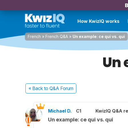
B
How KwizIQ works
French
»
French Q&A
»
Un example: ce qui vs. qui
Un 
« Back
to Q&A Forum
Michael D.
C1
KwizIQ Q&A re
Un example: ce qui vs. qui