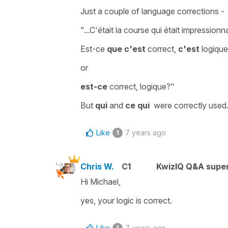
Just a couple of language corrections -
"...C'était la course qui était impressionn
Est-ce
que c'est
correct,
c'est
logique
or
est-ce
correct, logique?"
But
qui
and
ce qui
were correctly used..
Like
7 years ago
1
Chris W.
C1
KwizIQ Q&A super
Hi Michael,
yes, your logic is correct.
Like
7 years ago
1