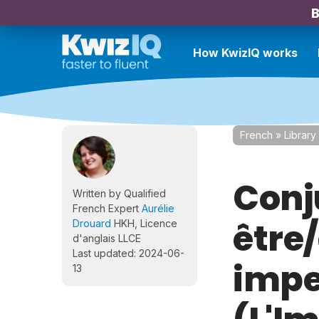
B
How KwizIQ works
French
»
Library
Conj
Written by Qualified
French Expert
Aurélie
être/
Drouard
HKH, Licence
d'anglais LLCE
Last updated: 2024-06-
impe
13