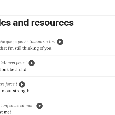
es and resources
che
que je pense toujours à toi.
at I'm still thinking of you.
'
aie
pas peur !
 don't be afraid!
re force !
 in our strength!
confiance en moi !
st me!