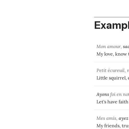
Exampl
Mon amour,
sa
My love, know th
Petit écureuil, n
Little squirrel,
Ayons
foi en not
Let's have faith
Mes amis,
ayez
My friends, tru