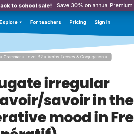
Save 30% on annual Premium
ack to school sale!
Explore
For teachers
Pricing
Sign in
»
Grammar
»
Level B2
»
Verbs Tenses & Conjugation
»
ugate irregular
avoir/savoir in the
rative mood in Fr