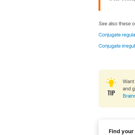
See also these 
Conjugate regula
Conjugate irregul
Want 
and g
Brain
Find your