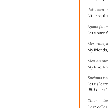
Petit écureu
Little squir
Ayons
foi en
Let's have f
Mes amis,
My friends,
Mon amour
My love, kno
Sachons
tir
Let us learn
[lit. Let u
Chers collè
Dear colle