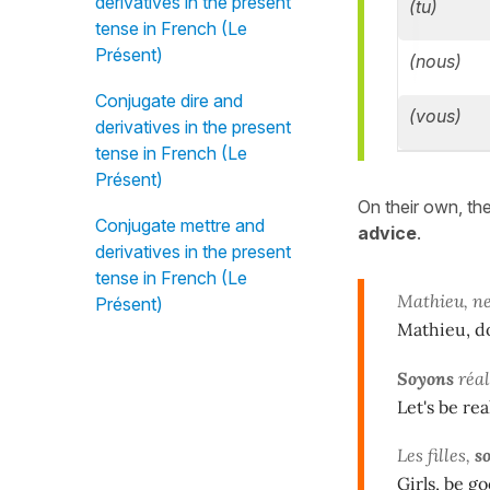
derivatives in the present
(tu)
tense in French (Le
Présent)
(nous)
Conjugate dire and
(vous)
derivatives in the present
tense in French (Le
Présent)
On their own, the
Conjugate mettre and
advice
.
derivatives in the present
tense in French (Le
Mathieu, n
Présent)
Mathieu, do
Soyons
réal
Let's be re
Les filles,
s
Girls, be g