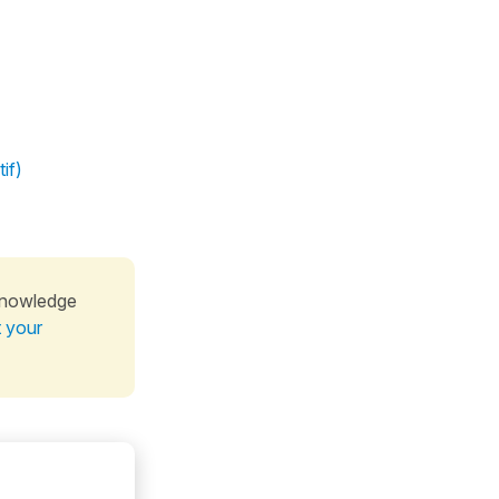
if)
knowledge
t your