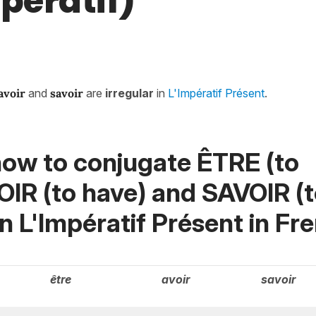
pératif)
avoir
and
savoir
are
irregular
in
L'Impératif Présent
.
how to conjugate ÊTRE (to
OIR (to have) and SAVOIR (
in
L'Impératif Présent
in Fr
être
avoir
savoir