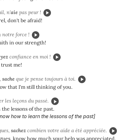
il, n'
aie
pas peur !
rel, don't be afraid!
 notre force !
aith in our strength!
ayez
confiance en moi !
 trust me!
,
sache
que je pense toujours à toi.
w that I'm still thinking of you.
er les leçons du passé.
 the lessons of the past.
s know how to learn the lessons of the past]
gues,
sachez
combien votre aide a été appréciée.
agues, know how much your help was appreciated.