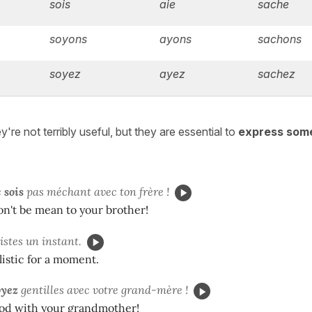
sois
aie
sache
soyons
ayons
sachons
soyez
ayez
sachez
y're not terribly useful, but they are essential to
express som
e
sois
pas méchant avec ton frère !
n't be mean to your brother!
istes un instant.
alistic for a moment.
oyez
gentilles avec votre grand-mère !
ood with your grandmother!