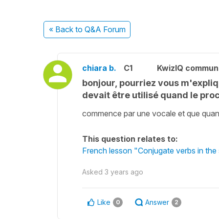
« Back
to Q&A Forum
chiara b.
C1
KwizIQ commun
bonjour, pourriez vous m'expliq
devait être utilisé quand le 
commence par une vocale et que quand
This question relates to:
French lesson "Conjugate verbs in the 
Asked
3 years ago
Like
Answer
0
2