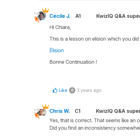
Cécile J.
A1
KwizIQ Q&A super
Hi Chiara,
This is a lesson on elision which you did
Élision
Bonne Continuation !
Like
3 years ago
0
Chris W.
C1
KwizIQ Q&A super
Yes, that is correct. That seems like an 
Did you find an inconsistency somewhe