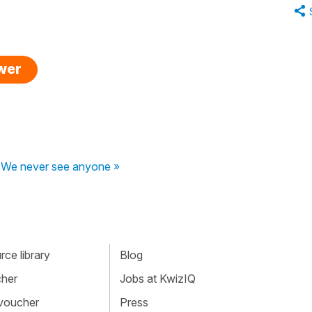
swer
 We never see anyone »
ce library
Blog
cher
Jobs at KwizIQ
 voucher
Press