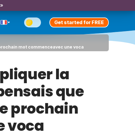
 »
Get started for FREE
d le prochain mot commenceavec une voca
pliquer la
 pensais que
le prochain
 voca