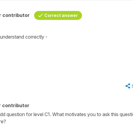
 contributor
Correct answer
 understand correctly -
 contributor
odd question for level C1. What motivates you to ask this quest
re?