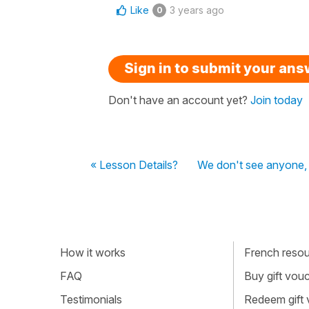
Like
3 years ago
0
Sign in to submit your an
Don't have an account yet?
Join today
« Lesson Details?
We don't see anyone,
How it works
French resour
FAQ
Buy gift vou
Testimonials
Redeem gift