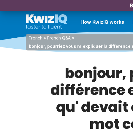
B
How KwizIQ works
French
»
French Q&A
»
bonjour, pourriez vous m'expliquer la différence
bonjour, 
différence 
qu' devait
mot 