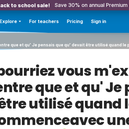
Save 30% on annual Premium
ack to school sale!
Explore
For teachers
Pricing
Sign in
 entre que et qu' Je pensais que qu' devait être utilisé quan
pourriez vous m'ex
entre que et qu' Je
 être utilisé quand 
commenceavec une