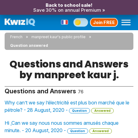
Back to school sale!
Save 30% on annual Premium »
Join FREE
French
manpreet kaur's public profile
Question answered
Questions and Answers
by manpreet kaur j.
Questions and Answers
76
Why can’t we say l’électricité est plus bon marché que le
pétrole? - 28 August, 2020 -
Question
Answered
Hi ,Can we say nous nous sommes amusés chaque
minute. - 20 August, 2020 -
Question
Answered