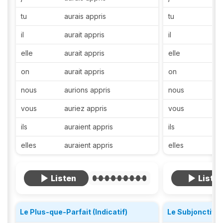
tu
aurais appris
tu
ap
il
aurait appris
il
app
elle
aurait appris
elle
app
on
aurait appris
on
app
nous
aurions appris
nous
ap
vous
auriez appris
vous
ap
ils
auraient appris
ils
ap
elles
auraient appris
elles
ap
Le Plus-que-Parfait (Indicatif)
Le Subjonctif P