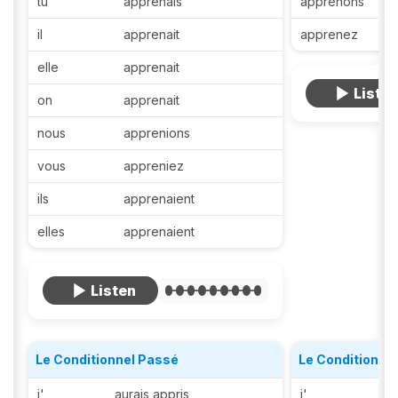
tu
apprenais
apprenons
il
apprenait
apprenez
elle
apprenait
on
apprenait
nous
apprenions
vous
appreniez
ils
apprenaient
elles
apprenaient
Le Conditionnel Passé
Le Conditionne
j'
aurais appris
j'
ap