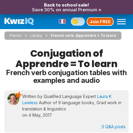
Back to school sale!
Save 30% on annual Premium »
Join FREE
French
Library
French verb: Apprendre = To learn
Conjugation of
Apprendre = To learn
French verb conjugation tables with
examples and audio
Written by Qualified Language Expert
Laura K
Lawless
Author of 9 language books, Grad work in
translation & linguistics
on 4 May, 2017
3 Q&A posts