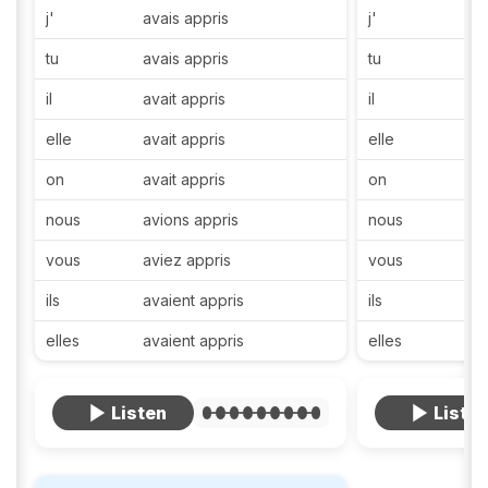
j'
avais appris
j'
a
tu
avais appris
tu
a
il
avait appris
il
a
elle
avait appris
elle
a
on
avait appris
on
a
nous
avions appris
nous
a
vous
aviez appris
vous
a
ils
avaient appris
ils
a
elles
avaient appris
elles
a