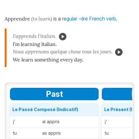
Apprendre
(to learn)
is a
regular -dre French verb
.
J'apprends l'italien.
I'm learning Italian.
Nous apprenons quelque chose tous les jours.
We learn something every day.
Past
P
Le Passé Composé (Indicatif)
Le Présent (Indi
j'
ai appris
j'
a
tu
as appris
tu
a