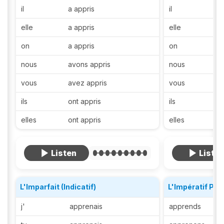
il
a appris
il
a
elle
a appris
elle
a
on
a appris
on
a
nous
avons appris
nous
a
vous
avez appris
vous
a
ils
ont appris
ils
a
elles
ont appris
elles
a
L'Imparfait (Indicatif)
L'Impératif Pré
j'
apprenais
apprends