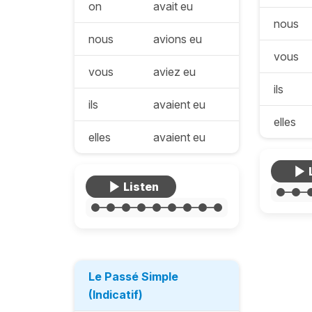
on
avait eu
nous
nous
avions eu
vous
vous
aviez eu
ils
ils
avaient eu
elles
elles
avaient eu
Le Passé Simple
(Indicatif)