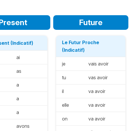
Present
Future
Le Futur Proche
ent (Indicatif)
(Indicatif)
ai
je
vais avoir
as
tu
vas avoir
a
il
va avoir
a
elle
va avoir
a
on
va avoir
avons