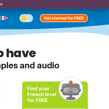
 »
Get started for FREE
o have
mples and audio
Find your
French level
for FREE