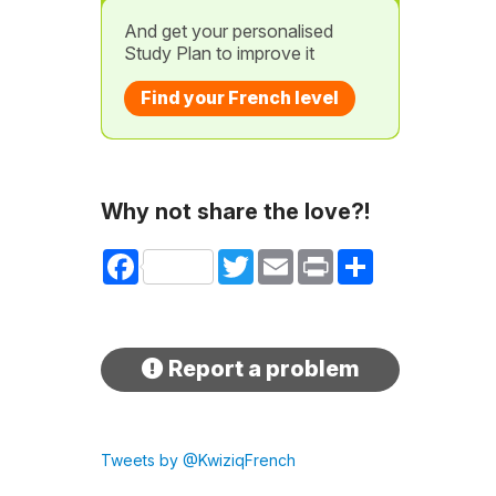
And get your personalised
Study Plan to improve it
Find your French level
Why not share the love?!
Facebook
Twitter
Email
Print
Share
Report a problem
Tweets by @KwiziqFrench