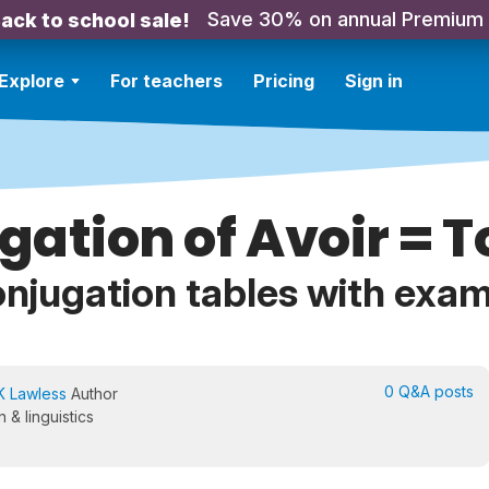
Save 30% on annual Premium
ack to school sale!
Explore
For teachers
Pricing
Sign in
gation of Avoir = T
njugation tables with exa
0 Q&A posts
K Lawless
Author
 & linguistics