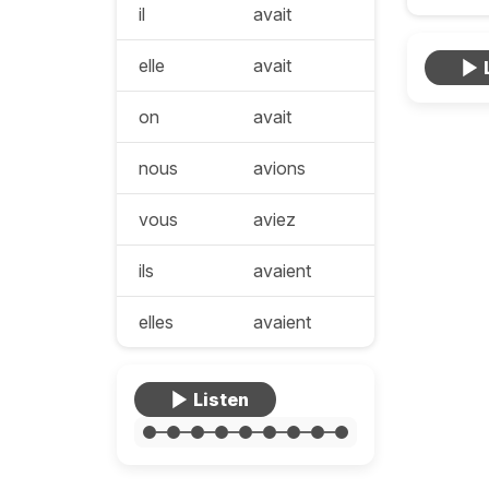
il
avait
elle
avait
on
avait
nous
avions
vous
aviez
ils
avaient
elles
avaient