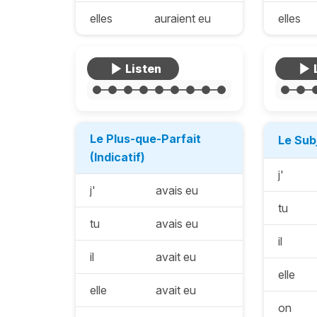
elles
auraient eu
elles
Le Plus-que-Parfait
Le Sub
(Indicatif)
j'
j'
avais eu
tu
tu
avais eu
il
il
avait eu
elle
elle
avait eu
on