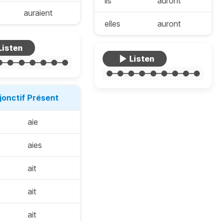
ils
auront
auraient
elles
auront
jonctif Présent
aie
aies
ait
ait
ait