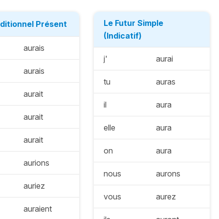
Le Futur Simple
ditionnel Présent
(Indicatif)
aurais
j'
aurai
aurais
tu
auras
aurait
il
aura
aurait
elle
aura
aurait
on
aura
aurions
nous
aurons
auriez
vous
aurez
auraient