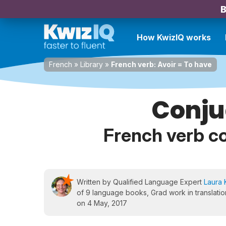
B
How KwizIQ works
French
»
Library
»
French verb: Avoir = To have
Conju
French verb co
Written by Qualified Language Expert
Laura 
of 9 language books, Grad work in translation
on 4 May, 2017