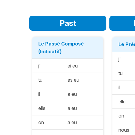
Past
Le Passé Composé
Le Prés
(Indicatif)
j'
j'
ai eu
tu
tu
as eu
il
il
a eu
elle
elle
a eu
on
on
a eu
nous