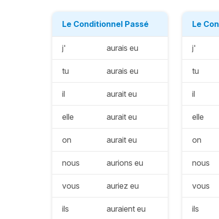
Le Conditionnel Passé
Le Con
j'
aurais eu
j'
tu
aurais eu
tu
il
aurait eu
il
elle
aurait eu
elle
on
aurait eu
on
nous
aurions eu
nous
vous
auriez eu
vous
ils
auraient eu
ils