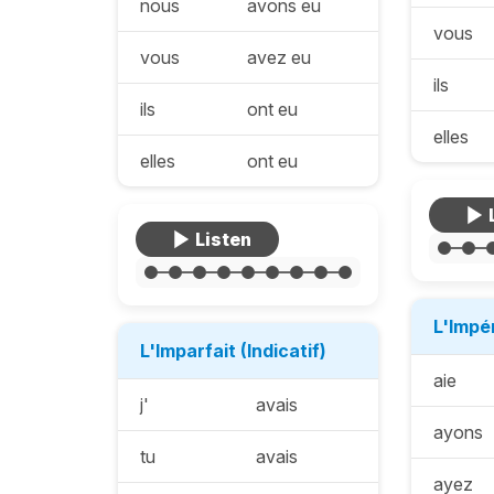
nous
avons eu
vous
vous
avez eu
ils
ils
ont eu
elles
elles
ont eu
L'Impé
L'Imparfait (Indicatif)
aie
j'
avais
ayons
tu
avais
ayez